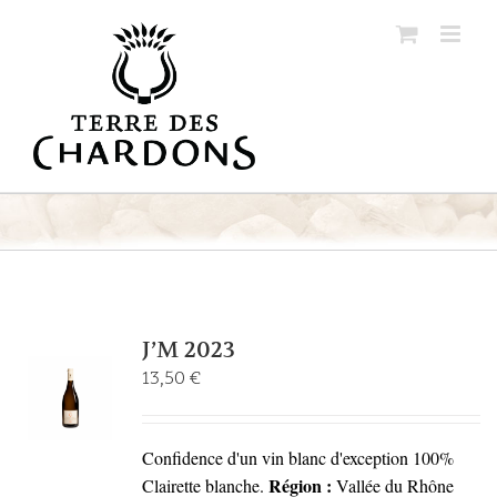
Passer
au
contenu
J’M 2023
13,50
€
Confidence d'un vin blanc d'exception 100%
Région :
Clairette blanche.
Vallée du Rhône