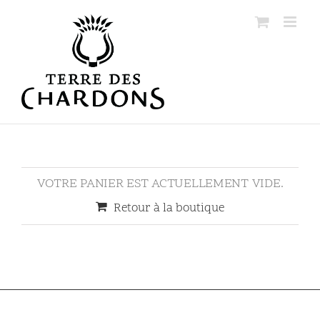
Passer
au
contenu
VOTRE PANIER EST ACTUELLEMENT VIDE.
Retour à la boutique