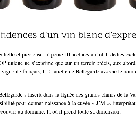
fidences d’un vin blanc d’exp
ntielle et précieuse : à peine 10 hectares au total, dédiés exc
P unique ne s’exprime que sur un terroir précis, aux abords
 le vignoble français, la Clairette de Bellegarde associe le n
ellegarde s’inscrit dans la lignée des grands blancs de la Va
ibilité pour donner naissance à la cuvée « J’M », interprétati
découvrir au domaine, là où il prend toute sa dimension.