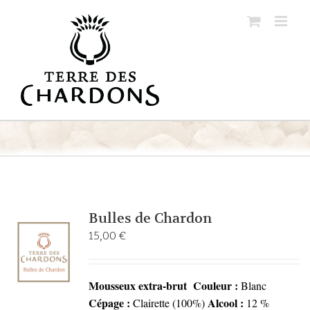
Passer
au
contenu
Bulles de Chardon
15,00
€
Mousseux extra-brut
Couleur :
Blanc
Cépage :
Alcool :
Clairette (100%)
12 %