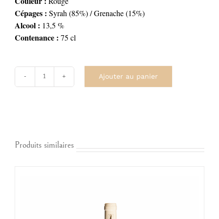
Couleur :
Rouge
Cépages :
Syrah (85%) / Grenache (15%)
Alcool :
13,5 %
Contenance :
75 cl
Ajouter au panier
quantité
de
Marginal
2023
Produits similaires