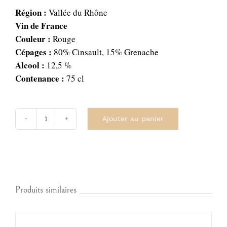
Région :
Vallée du Rhône
Vin de France
Couleur :
Rouge
Cépages :
80% Cinsault, 15% Grenache
Alcool :
12,5 %
Contenance :
75 cl
Ajouter au panier
quantité
de
Le
Chardon
Masqué
Rouge
Produits similaires
2025