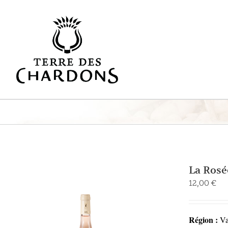
Passer
au
contenu
La Rosé
12,00
€
Région :
Va