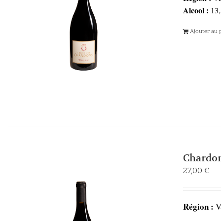
Alcool :
13,
Ajouter au 
Chardo
27,00
€
Région :
V