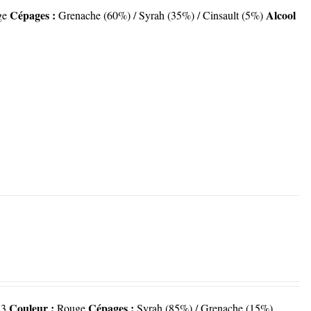
Cépages :
Alcool
ge
Grenache (60%) / Syrah (35%) / Cinsault (5%)
Couleur :
Cépages :
3
Rouge
Syrah (85%) / Grenache (15%)