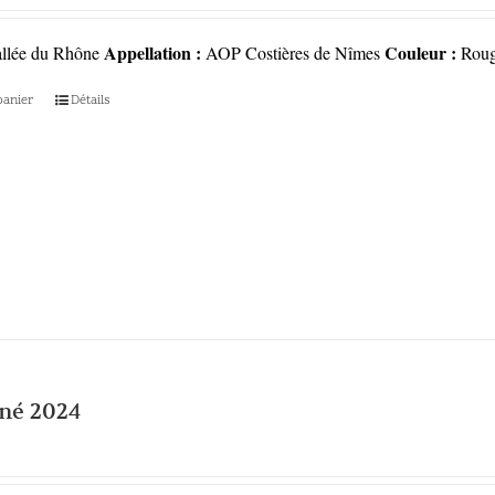
Appellation :
Couleur :
llée du Rhône
AOP Costières de Nîmes
Rou
panier
Détails
né 2024