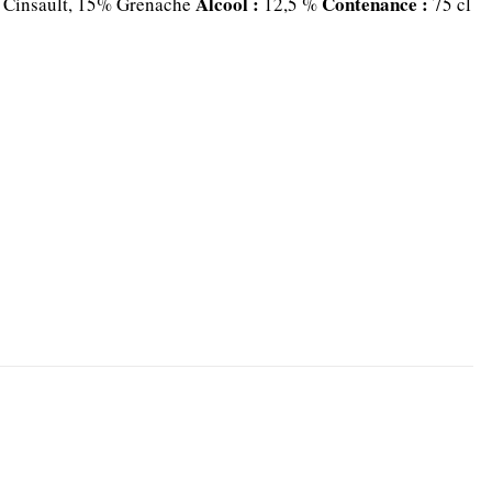
Alcool :
Contenance :
Cinsault, 15% Grenache
12,5 %
75 cl