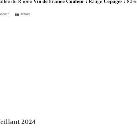
Vin de France
Couleur :
Cépages :
allée du Rhône
Rouge
80% 
panier
Détails
illant 2024