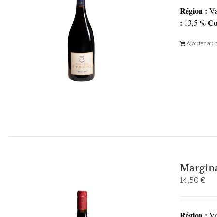
Région :
Va
:
Co
13,5 %
Ajouter au 
Margina
14,50
€
Région :
Va