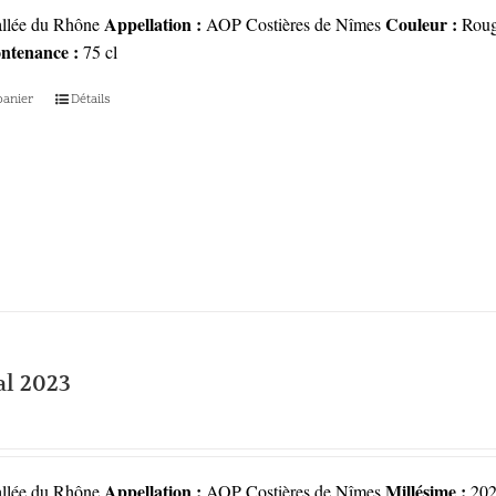
Appellation :
Couleur :
llée du Rhône
AOP Costières de Nîmes
Rou
ntenance :
75 cl
panier
Détails
l 2023
Appellation :
Millésime :
llée du Rhône
AOP Costières de Nîmes
202