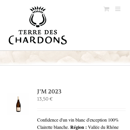
Passer
au
contenu
J’M 2023
13,50
€
Confidence d'un vin blanc d'exception 100%
Région :
Clairette blanche.
Vallée du Rhône